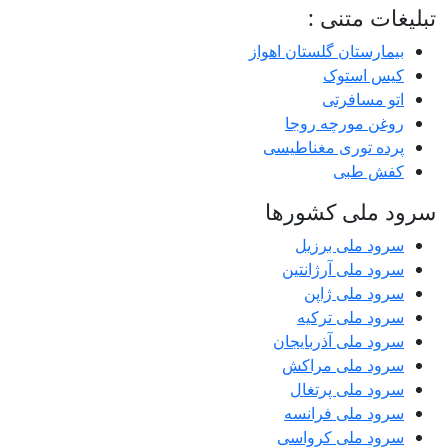
تبلیغات متنی :
بیمارستان گلستان اهواز
کیس استوک
اتو مسافرتی
روغن مورچه روجا
پرده توری مغناطیسی
کفش طبی
سرود ملی کشورها
سرود ملی برزیل
سرود ملی آرژانتین
سرود ملی ژاپن
سرود ملی ترکیه
سرود ملی آذربایجان
سرود ملی مراکش
سرود ملی پرتغال
سرود ملی فرانسه
سرود ملی کرواسی