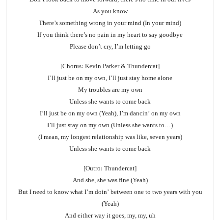
As you know
There’s something wrong in your mind (In your mind)
If you think there’s no pain in my heart to say goodbye
Please don’t cry, I’m letting go
[Chorus: Kevin Parker & Thundercat]
I’ll just be on my own, I’ll just stay home alone
My troubles are my own
Unless she wants to come back
I’ll just be on my own (Yeah), I’m dancin’ on my own
I’ll just stay on my own (Unless she wants to…)
(I mean, my longest relationship was like, seven years)
Unless she wants to come back
[Outro: Thundercat]
And she, she was fine (Yeah)
But I need to know what I’m doin’ between one to two years with you
(Yeah)
And either way it goes, my, my, uh