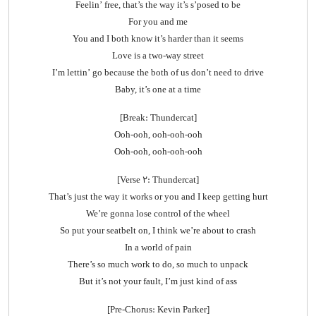
Feelin’ free, that’s the way it’s s’posed to be
For you and me
You and I both know it’s harder than it seems
Love is a two-way street
I’m lettin’ go because the both of us don’t need to drive
Baby, it’s one at a time
[Break: Thundercat]
Ooh-ooh, ooh-ooh-ooh
Ooh-ooh, ooh-ooh-ooh
[Verse 2: Thundercat]
That’s just the way it works or you and I keep getting hurt
We’re gonna lose control of the wheel
So put your seatbelt on, I think we’re about to crash
In a world of pain
There’s so much work to do, so much to unpack
But it’s not your fault, I’m just kind of ass
[Pre-Chorus: Kevin Parker]