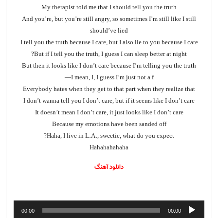
My therapist told me that I should tell you the truth
And you’re, but you’re still angry, so sometimes I’m still like I still
should’ve lied
I tell you the truth because I care, but I also lie to you because I care
But if I tell you the truth, I guess I can sleep better at night?
But then it looks like I don’t care because I’m telling you the truth
I mean, I, I guess I’m just not a f—
Everybody hates when they get to that part when they realize that
I don’t wanna tell you I don’t care, but if it seems like I don’t care
It doesn’t mean I don’t care, it just looks like I don’t care
Because my emotions have been sanded off
Haha, I live in L.A., sweetie, what do you expect?
Hahahahahaha
دانلود آهنگ
پخش‌کننده
00:00
00:00
صوت