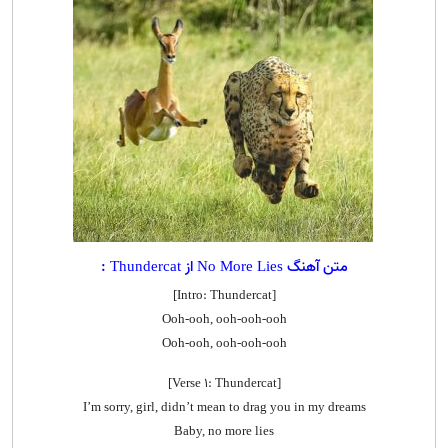
متن آهنگ No More Lies از Thundercat :
[Intro: Thundercat]
Ooh-ooh, ooh-ooh-ooh
Ooh-ooh, ooh-ooh-ooh
[Verse 1: Thundercat]
I’m sorry, girl, didn’t mean to drag you in my dreams
Baby, no more lies