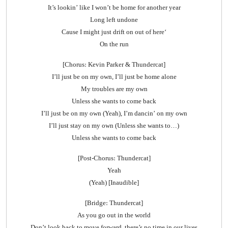
It’s lookin’ like I won’t be home for another year
Long left undone
‘Cause I might just drift on out of here
On the run
[Chorus: Kevin Parker & Thundercat]
I’ll just be on my own, I’ll just be home alone
My troubles are my own
Unless she wants to come back
I’ll just be on my own (Yeah), I’m dancin’ on my own
I’ll just stay on my own (Unless she wants to…)
Unless she wants to come back
[Post-Chorus: Thundercat]
Yeah
[Inaudible] (Yeah)
[Bridge: Thundercat]
As you go out in the world
Don’t look back to move forward, there’s no time in our lives