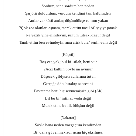
Sordum, sana sordum hep neden
Şarjörü doldurdum, vurdum kendimi tam kalbimden
Anılar var kötü anılar, düşündükçe canımı yakan
Çok zor olanları aşmam, merak ettim nasıl bi’ şey yaşamak?
Ne yazık yine elindeyim, ruhum tutsak, özgür değil
Tamir ettim ben evimdeyim ama artık bura’ senin evin değil
[Köprü]
Boş ver, yak; bul bi’ silah, beni vur
Aciz kalbin böyle mi avunur?
Düşecek gibiysen acılarıma tutun
Gerçeğe dön, bırakıp sahtesini
Davranma beni hiç sevmemişsin gibi (Ah)
Bil bu bi’ intihar, veda değil
Merak etme bu ilk ölüşüm değil
[Nakarat]
Söyle bana neden vazgeçtim kendimden
Bi’ daha güvenmek zor, acım hiç eksilmez