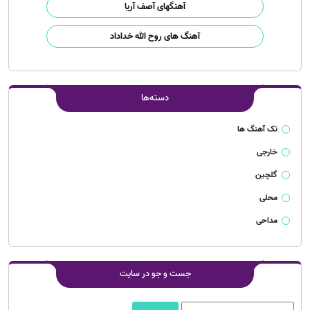
آهنگهای آصف آریا
آهنگ های روح الله خداداد
دسته‌ها
تک آهنگ ها
خارجی
گلچین
محلی
مداحی
جست و جو در سایت