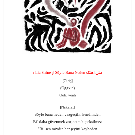
متن اهنگ Söyle Bana Neden از Lia Shine :
[Giriş]
(Oggxie)
Ooh, yeah
[Nakarat]
Söyle bana neden vazgeçtim kendimden
Bi’ daha güvenmek zor, acım hiç eksilmez
Bi’ sen miydin her şeyini kaybeden?