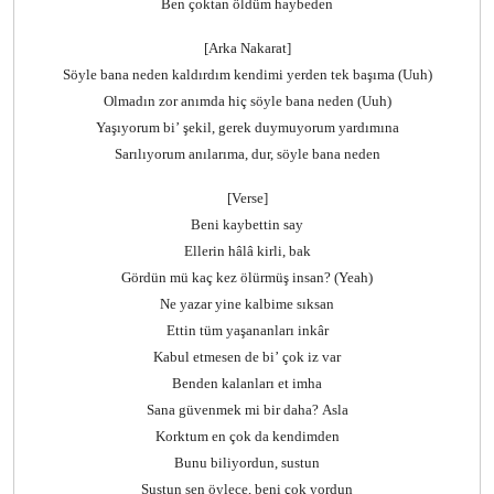
Ben çoktan öldüm haybeden
[Arka Nakarat]
Söyle bana neden kaldırdım kendimi yerden tek başıma (Uuh)
Olmadın zor anımda hiç söyle bana neden (Uuh)
Yaşıyorum bi’ şekil, gerek duymuyorum yardımına
Sarılıyorum anılarıma, dur, söyle bana neden
[Verse]
Beni kaybettin say
Ellerin hâlâ kirli, bak
Gördün mü kaç kez ölürmüş insan? (Yeah)
Ne yazar yine kalbime sıksan
Ettin tüm yaşananları inkâr
Kabul etmesen de bi’ çok iz var
Benden kalanları et imha
Sana güvenmek mi bir daha? Asla
Korktum en çok da kendimden
Bunu biliyordun, sustun
Sustun sen öylece, beni çok yordun