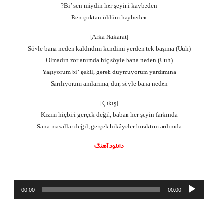
Bi’ sen miydin her şeyini kaybeden?
Ben çoktan öldüm haybeden
[Arka Nakarat]
Söyle bana neden kaldırdım kendimi yerden tek başıma (Uuh)
Olmadın zor anımda hiç söyle bana neden (Uuh)
Yaşıyorum bi’ şekil, gerek duymuyorum yardımına
Sarılıyorum anılarıma, dur, söyle bana neden
[Çıkış]
Kızım hiçbiri gerçek değil, baban her şeyin farkında
Sana masallar değil, gerçek hikâyeler bıraktım ardımda
دانلود آهنگ
پخش‌کننده
00:00
00:00
صوت