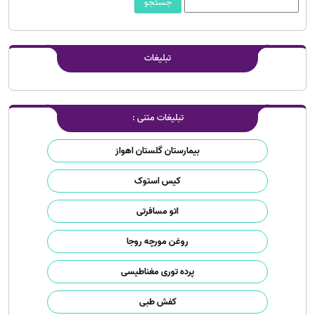
تبلیغات
تبلیغات متنی :
بیمارستان گلستان اهواز
کیس استوک
اتو مسافرتی
روغن مورچه روجا
پرده توری مغناطیسی
کفش طبی