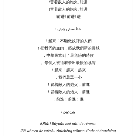
冒着敌人的炮火, 前进!
冒着敌人的炮火, 前进!
前进! 前进! 进!
خط سنتی چینی :
起來！不願做奴隸的人們！
把我們的血肉，築成我們新的長城！
中華民族到了最危險的時候，
每個人被迫着發出最後的吼聲。
起來！起來！起來！
我們萬眾一心，
冒着敵人的炮火，前進！
冒着敵人的炮火，前進！
前進！前進！進！
پین پین :
Qǐlái! Búyuàn zuò núlì de rénmen!
Bǎ wǒmen de xuèròu zhùchéng wǒmen xīnde chángchéng!