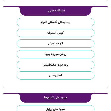
تبلیغات متنی :
بیمارستان گلستان اهواز
کیس استوک
اتو مسافرتی
روغن مورچه روجا
پرده توری مغناطیسی
کفش طبی
سرود ملی کشورها
سرود ملی برزیل