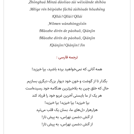
Zhōnghuá Mínzú dàoliao zùi wēixiǎnde shíhòu,
Měige rén bèipòzhe fāchū zùihòude hǒushēng.
Qǐlái! Qǐlái! Qǐlái!
Wǒmen wànzhòngyīxīn,
Màozhe dírén de pàohuǒ, Qiánjìn!
Màozhe dírén de pàohuǒ, Qiánjìn!
Qiánjìn! Qiánjìn! Jìn!
ترجمه فارسی :
همه آنانی که نمی‌خواهید برده باشید، بپا خیزید!
بگذار تا از گوشت و خون خود دیوار بزرگ دیگری بسازیم
حال که خلق چین به بلاخیزترین هنگامه خود رسیده‌است
هر یک از ما بایستی آخرین غریو خود را فریاد کند
بپا خیزید! بپا خیزید! بپا خیزید!
هزارهزار دل‌های ما، بسان یک قلب می‌تپد
از آتش دشمن نهراس، به پیش تاز!
از آتش دشمن نهراس، به پیش تاز!