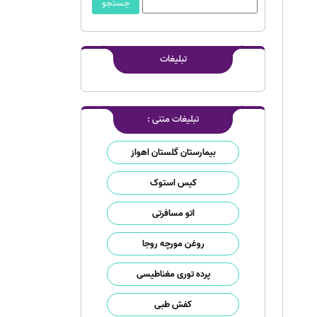
تبلیغات
تبلیغات متنی :
بیمارستان گلستان اهواز
کیس استوک
اتو مسافرتی
روغن مورچه روجا
پرده توری مغناطیسی
کفش طبی