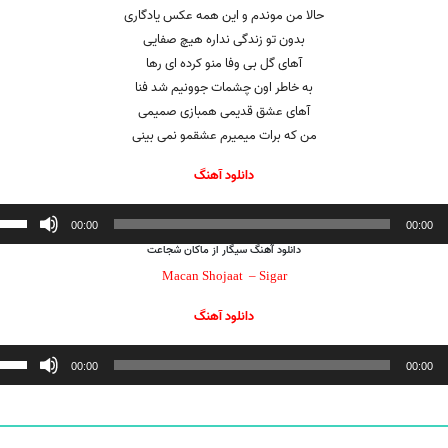
حالا من موندم و این همه عکس یادگاری
بدون تو زندگی نداره هیچ صفایی
آهای گل بی وفا منو کرده ای رها
به خاطر اون چشمات جوونیم شد فنا
آهای عشق قدیمی همبازی صمیمی
من که برات میمیرم عشقمو نمی بینی
دانلود آهنگ
ننده
00:00
00:00
دانلود آهنگ
سیگار
از ماکان شجاعت
Macan Shojaat –
Sigar
دانلود آهنگ
ننده
00:00
00:00