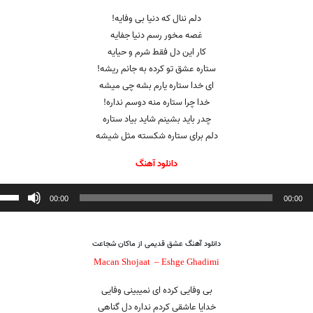
دلم ننال که دنیا بی وفایه!
غصه مخور رسم دنیا جفایه
کار این دل فقط شرم و حیایه
ستاره عشق تو کرده به جانم ریشه!
ای خدا ستاره یارم بشه چی میشه
خدا چرا ستاره منه دوسم نداره!
چدر باید بشینم شاید بیاد ستاره
دلم برای ستاره شکسته مثل شیشه
دانلود آهنگ
ننده
00:00
00:00
دانلود آهنگ
عشق قدیمی
از ماکان شجاعت
Macan Shojaat –
Eshge Ghadimi
بی وفایی کرده ای نمیبینی وفایی
خدایا عاشقی کردم نداره دل گناهی