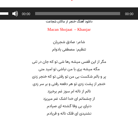
ننده
00:00
00:00
دانلود آهنگ خنجر از ماکان شجاعت
Macan Shojaat –
Khanjar
شاعر: صادق شجریان
تنظیم: مصطفی بادوام
مگر از این قفس میشه رها شی تو که جان در تنی
مگه میشه بری با من نباشی تو امید منی
پر و بالم شکست بی من تو رفتی تو که خنجر زدی
خنجر از پشت زدی تو هر دفعه رفتی و بر سر زدی
نالم از ناله ام سوز غم برخیزد
از چشمانم ای خدا اشک غم میریزد
دنیای بی وفا گشته ای صیادم
نشنیدی ای فلک ناله و فریادم