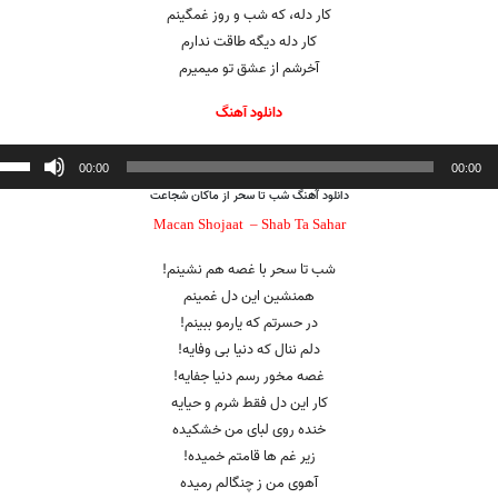
کار دله، که شب و روز غمگینم
کار دله دیگه طاقت ندارم
آخرشم از عشق تو میمیرم
دانلود آهنگ
ننده
00:00
00:00
دانلود آهنگ شب تا سحر از ماکان شجاعت
Macan Shojaat –
Shab Ta Sahar
شب تا سحر با غصه هم نشینم!
همنشین این دل غمینم
در حسرتم که یارمو ببینم!
دلم ننال که دنیا بی وفایه!
غصه مخور رسم دنیا جفایه!
کار این دل فقط شرم و حیایه
خنده روی لبای من خشکیده
زیر غم ها قامتم خمیده!
آهوی من ز چنگالم رمیده