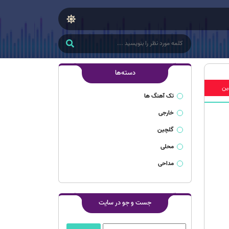
دسته‌ها
ین
تک آهنگ ها
خارجی
گلچین
محلی
مداحی
جست و جو در سایت