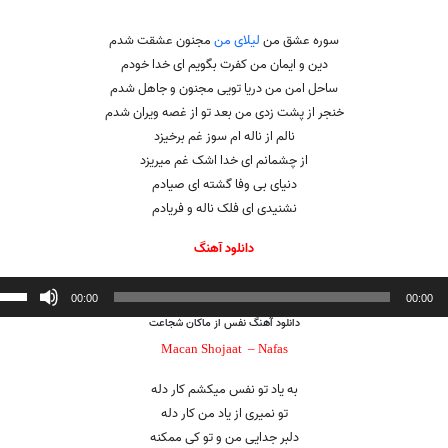
سوره عشق من
لیلای من
مجنون عشقت شدم
دین و ایمان من کفرت بگویم ای خدا خودم
ساحل امن من دریا تویی مجنون و جاهل شدم
خنجر از پشت زدی من بعد تو از غصه ویران شدم
نالم از ناله ام سوز غم برخیزد
از چشمانم ای خدا اشک غم میریزد
دنیای بی وفا گشته ای صیادم
نشنیدی ای فلک ناله و فریادم
دانلود آهنگ
ننده
00:00
00:00
دانلود آهنگ
نفس
از ماکان شجاعت
Macan Shojaat –
Nafas
به یاد تو نفس میکشم کار دله
تو نمیری از یاد من کار دله
دلبر جدایی من و تو کی ممکنه