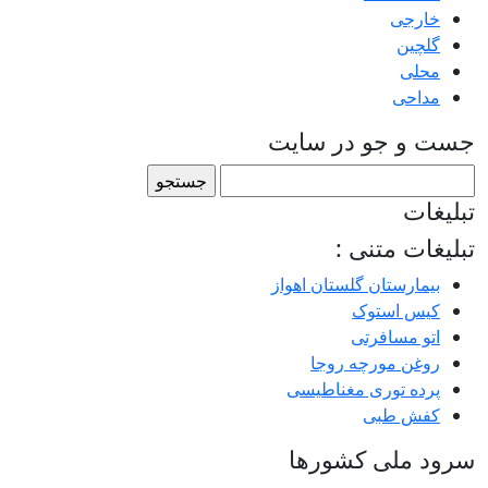
خارجی
گلچین
محلی
مداحی
جست و جو در سایت
جستجو
برای:
تبلیغات
تبلیغات متنی :
بیمارستان گلستان اهواز
کیس استوک
اتو مسافرتی
روغن مورچه روجا
پرده توری مغناطیسی
کفش طبی
سرود ملی کشورها