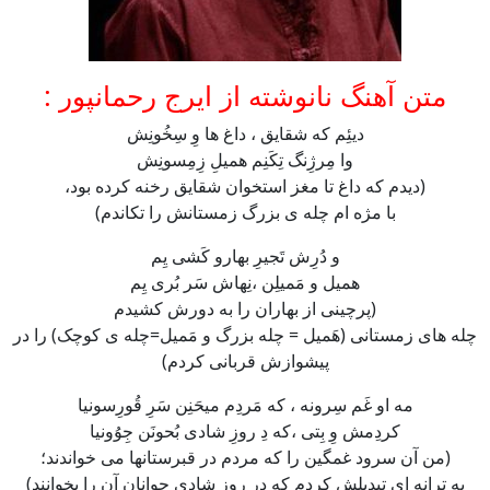
متن آهنگ نانوشته از ایرج رحمانپور :
دیئِم که شقایق ، داغ ها وِ سِخُونِش
وا مِرژِنگ تِکَنِم همیلِ زِمِسونِش
(دیدم که داغ تا مغز استخوان شقایق رخنه کرده بود،
با مژه ام چله ی بزرگ زمستانش را تکاندم)
و دُرِش تَجیرِ بهارو کَشی یِم
همیل و مَمیلِن ،نِهاش سَر بُری یِم
(پرچینی از بهاران را به دورش کشیدم
چله های زمستانی (هَمیل = چله بزرگ و مَمیل=چله ی کوچک) را در
پیشوازش قربانی کردم)
مه او غَم سِرونه ، که مَردِم میحَنِن سَرِ قُورِسونیا
کردِمش وِ بِتی ،که دِ روزِ شادی بُحونَن جِوُونیا
(من آن سرود غمگین را که مردم در قبرستانها می خواندند؛
به ترانه ای تبدیلش کردم که در روز شادی جوانان آن را بخوانند)