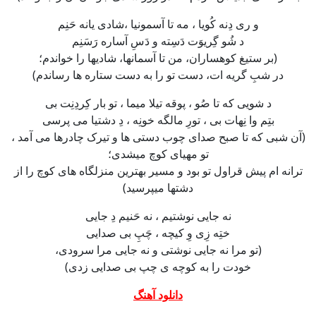
و ری دِنه کُویا ، مه تا آسمونیا ،شادی یانه حَنِم
د شُو گِریوَت دَسِته و دَسِ آساره رَسَنِم
(بر ستیغ کوهساران، من تا آسمانها، شادیها را خواندم؛
در شبِ گریه ات، دست تو را به دست ستاره ها رساندم)
د شویی که تا صُو ، پوقه تیلا میما ، تو بار کِردِنِت بی
بتِم وا نِهات بی ، تورِ مالگه خونِه ، دِ دشتیا می پرسی
(آن شبی که تا صبح صدای چوب دستی ها و تیرک چادرها می آمد ،
تو مهیای کوچ میشدی؛
ترانه ام پیش قراول تو بود و مسیر بهترین منزلگاه های کوچ را از
دشتها میپرسید)
نه جایی نوشتیم ، نه حَنیم دِ جایی
ختِه زِی وِ کیچه ، چَپِ بی صدایی
(تو مرا نه جایی نوشتی و نه جایی مرا سرودی،
خودت را به کوچه ی چپ بی صدایی زدی)
دانلود آهنگ