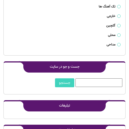
تک آهنگ ها
خارجی
گلچین
محلی
مداحی
جست و جو در سایت
تبلیغات