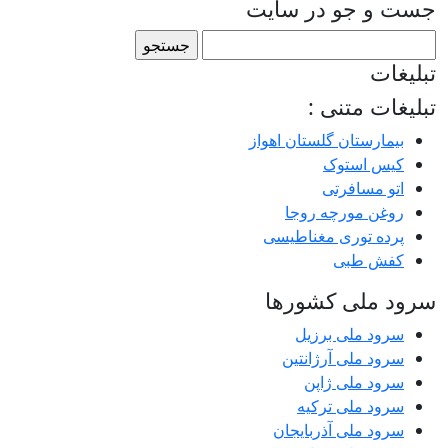
جست و جو در سایت
جستجو
برای:
تبلیغات
تبلیغات متنی :
بیمارستان گلستان اهواز
کیس استوک
اتو مسافرتی
روغن مورچه روجا
پرده توری مغناطیسی
کفش طبی
سرود ملی کشورها
سرود ملی برزیل
سرود ملی آرژانتین
سرود ملی ژاپن
سرود ملی ترکیه
سرود ملی آذربایجان