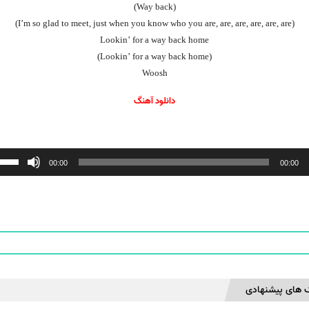
(Way back)
(I’m so glad to meet, just when you know who you are, are, are, are, are, are)
Lookin’ for a way back home
(Lookin’ for a way back home)
Woosh
دانلود آهنگ
ننده
00:00
00:00
 های پیشنهادی