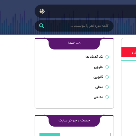
دسته‌ها
جی
تک آهنگ ها
خارجی
گلچین
محلی
مداحی
جست و جو در سایت