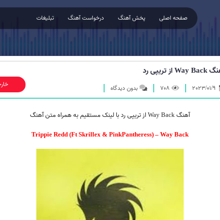
صفحه اصلی
پخش آهنگ
درخواست آهنگ
تبلیغات
Way Ba از تریپی رد
خار
2023/01/9
708
بدون دیدگاه
آهنگ Way Back از
تریپی رد
با لینک مستقیم به همراه متن آهنگ
Trippie Redd (Ft Skrillex & PinkPantheress) – Way Back