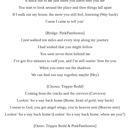
It stuck out to me just when you knew who you are
You start to look around the place and then things fall apart
If I walk out my house, the more you still feel, listening (Way back)
‘Cause I came to tell you
[Bridge: PinkPantheress]
I just walked ten miles and every stop along my journey
I had wished that you might follow
You were never there behind me
I’ve got five minutes to cuff you, and I’m still waitin’ here for you
When you enter out the shadows
We can find our way together, maybe (Hey)
[Chorus: Trippie Redd]
Coming from the cracks and the crevices (Crevices)
Lookin’ for a way back home (Home, heart of gold, way back)
I swear to God, you got angel wings, you’re heaven sent (Heaven sent)
Lookin’ for a way back home (Lookin’ for a way back home, where are you?)
[Outro: Trippie Redd & PinkPantheress]