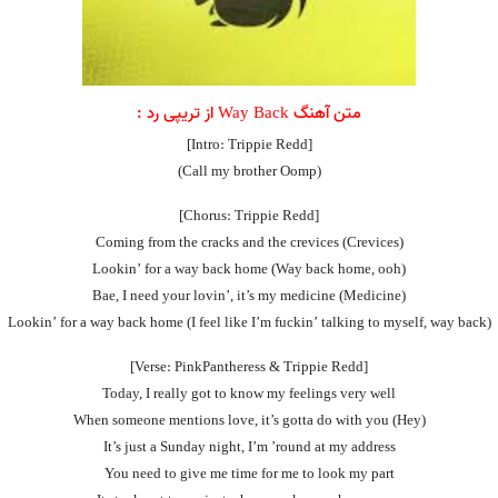
متن آهنگ Way Back از
تریپی رد
:
[Intro: Trippie Redd]
(Call my brother Oomp)
[Chorus: Trippie Redd]
Coming from the cracks and the crevices (Crevices)
Lookin’ for a way back home (Way back home, ooh)
Bae, I need your lovin’, it’s my medicine (Medicine)
Lookin’ for a way back home (I feel like I’m fuckin’ talking to myself, way back)
[Verse: PinkPantheress & Trippie Redd]
Today, I really got to know my feelings very well
When someone mentions love, it’s gotta do with you (Hey)
It’s just a Sunday night, I’m ’round at my address
You need to give me time for me to look my part