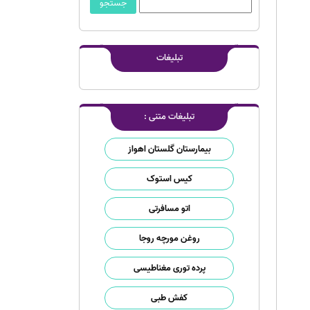
تبلیغات
تبلیغات متنی :
بیمارستان گلستان اهواز
کیس استوک
اتو مسافرتی
روغن مورچه روجا
پرده توری مغناطیسی
کفش طبی